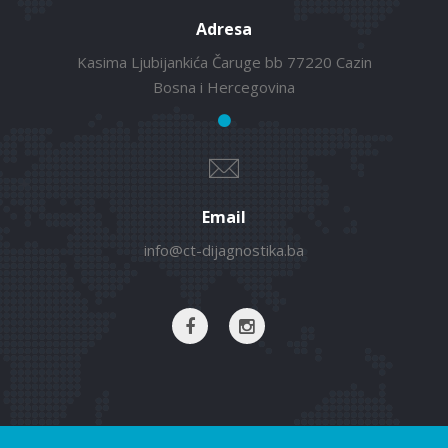
Adresa
Kasima Ljubijankića Čaruge bb 77220 Cazin
Bosna i Hercegovina
Email
info@ct-dijagnostika.ba