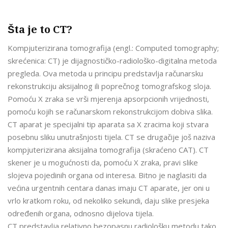
Šta je to CT?
Kompjuterizirana tomografija (engl.: Computed tomography;
skrećenica: CT) je dijagnostičko-radiološko-digitalna metoda
pregleda. Ova metoda u principu predstavlja računarsku
rekonstrukciju aksijalnog ili poprečnog tomografskog sloja.
Pomoću X zraka se vrši mjerenja apsorpcionih vrijednosti,
pomoću kojih se računarskom rekonstrukcijom dobiva slika.
CT aparat je specijalni tip aparata sa X zracima koji stvara
posebnu sliku unutrašnjosti tijela. CT se drugačije još naziva
kompjuterizirana aksijalna tomografija (skraćeno CAT). CT
skener je u mogućnosti da, pomoću X zraka, pravi slike
slojeva pojedinih organa od interesa. Bitno je naglasiti da
većina urgentnih centara danas imaju CT aparate, jer oni u
vrlo kratkom roku, od nekoliko sekundi, daju slike presjeka
određenih organa, odnosno dijelova tijela.
CT predstavlja relativno bezopasnu radiološku metodu tako