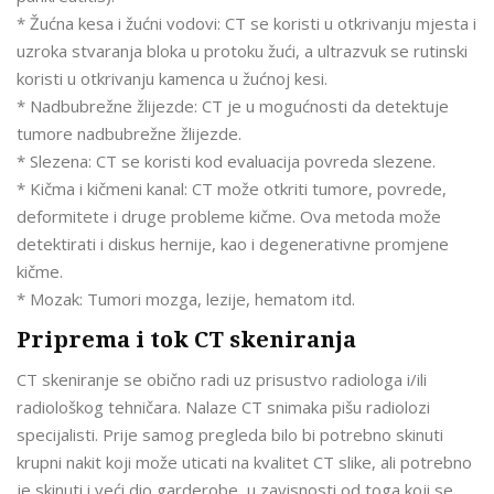
* Žućna kesa i žućni vodovi: CT se koristi u otkrivanju mjesta i
uzroka stvaranja bloka u protoku žući, a ultrazvuk se rutinski
koristi u otkrivanju kamenca u žućnoj kesi.
* Nadbubrežne žlijezde: CT je u mogućnosti da detektuje
tumore nadbubrežne žlijezde.
* Slezena: CT se koristi kod evaluacija povreda slezene.
* Kičma i kičmeni kanal: CT može otkriti tumore, povrede,
deformitete i druge probleme kičme. Ova metoda može
detektirati i diskus hernije, kao i degenerativne promjene
kičme.
* Mozak: Tumori mozga, lezije, hematom itd.
Priprema i tok CT skeniranja
CT skeniranje se obično radi uz prisustvo radiologa i/ili
radiološkog tehničara. Nalaze CT snimaka pišu radiolozi
specijalisti. Prije samog pregleda bilo bi potrebno skinuti
krupni nakit koji može uticati na kvalitet CT slike, ali potrebno
je skinuti i veći dio garderobe, u zavisnosti od toga koji se