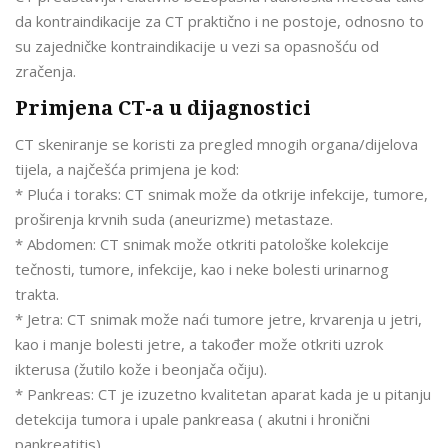
da kontraindikacije za CT praktično i ne postoje, odnosno to
su zajedničke kontraindikacije u vezi sa opasnošću od
zračenja.
Primjena CT-a u dijagnostici
CT skeniranje se koristi za pregled mnogih organa/dijelova
tijela, a najčešća primjena je kod:
* Pluća i toraks: CT snimak može da otkrije infekcije, tumore,
proširenja krvnih suda (aneurizme) metastaze.
* Abdomen: CT snimak može otkriti patološke kolekcije
tečnosti, tumore, infekcije, kao i neke bolesti urinarnog
trakta.
* Jetra: CT snimak može naći tumore jetre, krvarenja u jetri,
kao i manje bolesti jetre, a također može otkriti uzrok
ikterusa (žutilo kože i beonjača očiju).
* Pankreas: CT je izuzetno kvalitetan aparat kada je u pitanju
detekcija tumora i upale pankreasa ( akutni i hronični
pankreatitis).