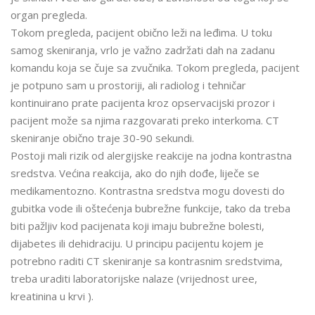
organ pregleda.
Tokom pregleda, pacijent obično leži na leđima. U toku
samog skeniranja, vrlo je važno zadržati dah na zadanu
komandu koja se čuje sa zvučnika. Tokom pregleda, pacijent
je potpuno sam u prostoriji, ali radiolog i tehničar
kontinuirano prate pacijenta kroz opservacijski prozor i
pacijent može sa njima razgovarati preko interkoma. CT
skeniranje obično traje 30-90 sekundi.
Postoji mali rizik od alergijske reakcije na jodna kontrastna
sredstva. Većina reakcija, ako do njih dođe, liječe se
medikamentozno. Kontrastna sredstva mogu dovesti do
gubitka vode ili oštećenja bubrežne funkcije, tako da treba
biti pažljiv kod pacijenata koji imaju bubrežne bolesti,
dijabetes ili dehidraciju. U principu pacijentu kojem je
potrebno raditi CT skeniranje sa kontrasnim sredstvima,
treba uraditi laboratorijske nalaze (vrijednost uree,
kreatinina u krvi ).