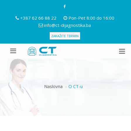
+387 62 66 88 22
Pon-Pet 8:00 do 16:00
info@ct-dijagnostika.ba
ZAKAŽITE TERMIN
Naslovna
O CT-u